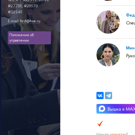
#27785, #28570
#12143
Фед
E-mail:
hrd@hse.ru
Спец
Положение об
управлении
Мин
Рук
Нашли
опечатку
?