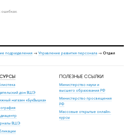
 ошибках.
ие подразделения
→
Управление развития персонала
→
Отдел
ЕСУРСЫ
ПОЛЕЗНЫЕ ССЫЛКИ
блиотека
Министерство науки и
высшего образования РФ
дательский дом ВШЭ
Министерство просвещения
ижный магазин «БукВышка»
РФ
пография
Массовые открытые онлайн-
диацентр
курсы
рналы ВШЭ
бликации