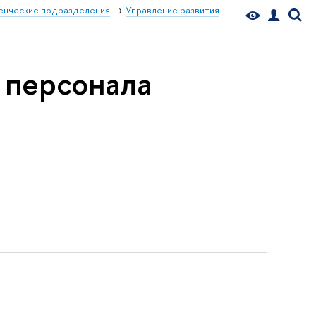
енческие подразделения
Управление развития
 персонала