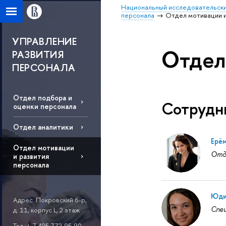
Национальный исследовательски
персонала
Отдел мотивации и
УПРАВЛЕНИЕ
Отдел
РАЗВИТИЯ
ПЕРСОНАЛА
Отдел подбора и
Сотрудн
оценки персонала
Отдел аналитики
Ерё
Отдел мотивации
Отде
и развития
персонала
Юди
Адрес: Покровский б-р,
Спец
д. 11, корпус L, 2 этаж
Тел.:+ 7 495 772-95-90