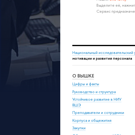
Выделите её, нажмит
Сервис предназначе
Национальный исследовательский 
мотивации и развития персонала
О ВЫШКЕ
Цифры и факты
Руководство и структура
Устойчивое развитие в НИУ
ВШЭ
Преподаватели и сотрудники
Корпуса и общежития
Закупки