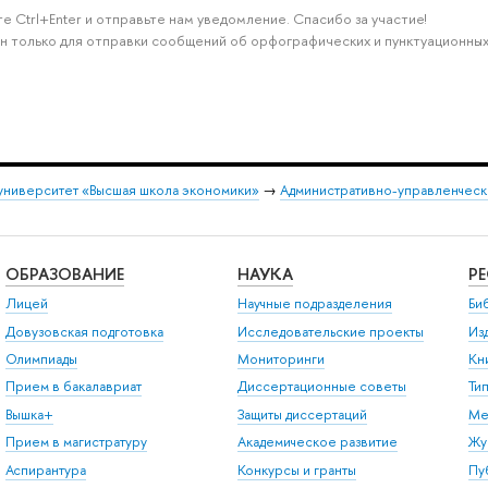
е Ctrl+Enter и отправьте нам уведомление. Спасибо за участие!
н только для отправки сообщений об орфографических и пунктуационных
университет «Высшая школа экономики»
→
Административно-управленческ
ОБРАЗОВАНИЕ
НАУКА
Р
Лицей
Научные подразделения
Би
Довузовская подготовка
Исследовательские проекты
Из
Олимпиады
Мониторинги
Кн
Прием в бакалавриат
Диссертационные советы
Ти
Вышка+
Защиты диссертаций
Ме
Прием в магистратуру
Академическое развитие
Жу
Аспирантура
Конкурсы и гранты
Пу