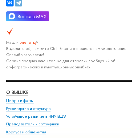
Нашли
опечатку
?
Выделите её, нажмите Ctrl+Enter и отправьте нам уведомление.
Спасибо за участие!
Сервис предназначен только для отправки сообщений об
орфографических и пунктуационных ошибках.
О ВЫШКЕ
ОБ
Цифры и факты
Ли
Руководство и структура
Дов
Устойчивое развитие в НИУ ВШЭ
Ол
Преподаватели и сотрудники
При
Корпуса и общежития
Вы